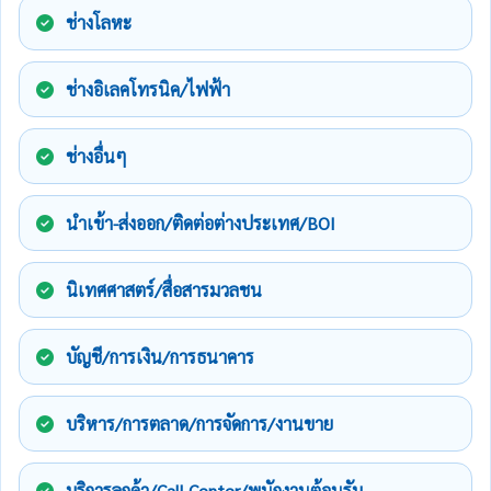
ช่างโลหะ
ช่างอิเลคโทรนิค/ไฟฟ้า
ช่างอื่นๆ
นำเข้า-ส่งออก/ติดต่อต่างประเทศ/BOI
นิเทศศาสตร์/สื่อสารมวลชน
บัญชี/การเงิน/การธนาคาร
บริหาร/การตลาด/การจัดการ/งานขาย
บริการลูกค้า/Call Center/พนักงานต้อนรับ