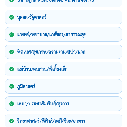
บุคคล/รัฐศาสตร์
แพทย์/พยาบาล/เภสัชกร/สาธารณสุข
ฟิตเนส/สุขภาพ/ความงาม/สปา/นวด
แม่บ้าน/คนสวน/พี่เลี้ยงเด็ก
ภูมิศาสตร์
เลขา/ประชาสัมพันธ์/ธุรการ
วิทยาศาสตร์/ฟิสิกส์/เคมี/ชีวะ/อาหาร