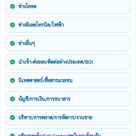
ช่างโลหะ
ช่างอิเลคโทรนิค/ไฟฟ้า
ช่างอื่นๆ
นำเข้า-ส่งออก/ติดต่อต่างประเทศ/BOI
นิเทศศาสตร์/สื่อสารมวลชน
บัญชี/การเงิน/การธนาคาร
บริหาร/การตลาด/การจัดการ/งานขาย
บริการลูกค้า/Call Center/พนักงานต้อนรับ