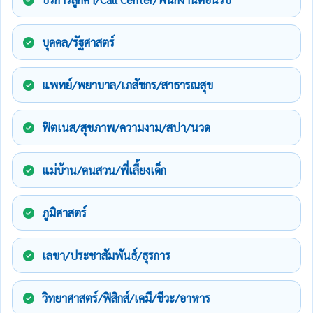
บุคคล/รัฐศาสตร์
แพทย์/พยาบาล/เภสัชกร/สาธารณสุข
ฟิตเนส/สุขภาพ/ความงาม/สปา/นวด
แม่บ้าน/คนสวน/พี่เลี้ยงเด็ก
ภูมิศาสตร์
เลขา/ประชาสัมพันธ์/ธุรการ
วิทยาศาสตร์/ฟิสิกส์/เคมี/ชีวะ/อาหาร