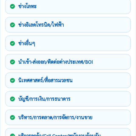
ช่างโลหะ
ช่างอิเลคโทรนิค/ไฟฟ้า
ช่างอื่นๆ
นำเข้า-ส่งออก/ติดต่อต่างประเทศ/BOI
นิเทศศาสตร์/สื่อสารมวลชน
บัญชี/การเงิน/การธนาคาร
บริหาร/การตลาด/การจัดการ/งานขาย
บริการลูกค้า/Call Center/พนักงานต้อนรับ