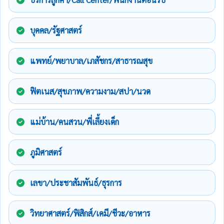
บุคคล/รัฐศาสตร์
แพทย์/พยาบาล/เภสัชกร/สาธารณสุข
ฟิตเนส/สุขภาพ/ความงาม/สปา/นวด
แม่บ้าน/คนสวน/พี่เลี้ยงเด็ก
ภูมิศาสตร์
เลขา/ประชาสัมพันธ์/ธุรการ
วิทยาศาสตร์/ฟิสิกส์/เคมี/ชีวะ/อาหาร