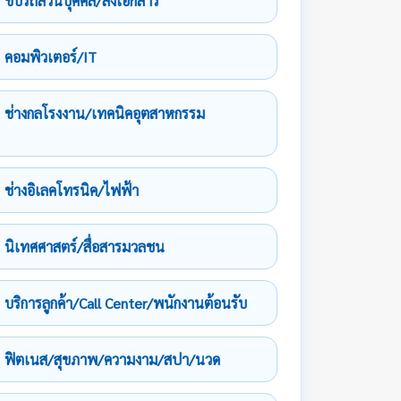
ขับรถส่วนบุคคล/ส่งเอกสาร
คอมพิวเตอร์/IT
ช่างกลโรงงาน/เทคนิคอุตสาหกรรม
ช่างอิเลคโทรนิค/ไฟฟ้า
นิเทศศาสตร์/สื่อสารมวลชน
บริการลูกค้า/Call Center/พนักงานต้อนรับ
ฟิตเนส/สุขภาพ/ความงาม/สปา/นวด