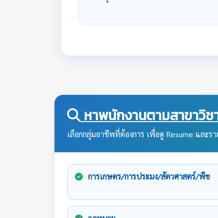
หาพนักงานตามสาขาวิชา
เลือกกลุ่มอาชีพที่ต้องการ เพื่อดู Resume และราย
การเกษตร/การประมง/สัตวศาสตร์/พืช