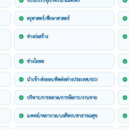
ขับรถบรรทุก/เครน/แม็คโคร
ครุศาสตร์/ศึกษาศาสตร์
ช่างก่อสร้าง
ช่างโลหะ
นำเข้า-ส่งออก/ติดต่อต่างประเทศ/BOI
บริหาร/การตลาด/การจัดการ/งานขาย
แพทย์/พยาบาล/เภสัชกร/สาธารณสุข