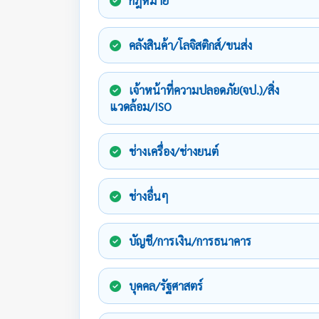
กฎหมาย
คลังสินค้า/โลจิสติกส์/ขนส่ง
เจ้าหน้าที่ความปลอดภัย(จป.)/สิ่ง
แวดล้อม/ISO
ช่างเครื่อง/ช่างยนต์
ช่างอื่นๆ
บัญชี/การเงิน/การธนาคาร
บุคคล/รัฐศาสตร์