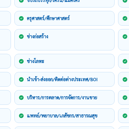
ขับรถบรรทุก/เครน/แม็คโคร
ครุศาสตร์/ศึกษาศาสตร์
ช่างก่อสร้าง
ช่างโลหะ
นำเข้า-ส่งออก/ติดต่อต่างประเทศ/BOI
บริหาร/การตลาด/การจัดการ/งานขาย
แพทย์/พยาบาล/เภสัชกร/สาธารณสุข