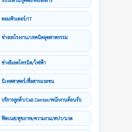
ขับรถส่วนบุคคล/ส่งเอกสาร
คอมพิวเตอร์/IT
ช่างกลโรงงาน/เทคนิคอุตสาหกรรม
ช่างอิเลคโทรนิค/ไฟฟ้า
นิเทศศาสตร์/สื่อสารมวลชน
บริการลูกค้า/Call Center/พนักงานต้อนรับ
ฟิตเนส/สุขภาพ/ความงาม/สปา/นวด