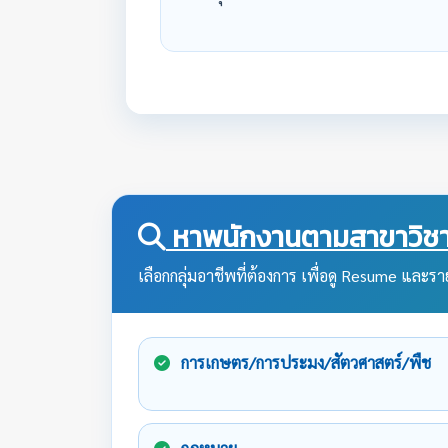
หาพนักงานตามสาขาวิชา
เลือกกลุ่มอาชีพที่ต้องการ เพื่อดู Resume และราย
การเกษตร/การประมง/สัตวศาสตร์/พืช