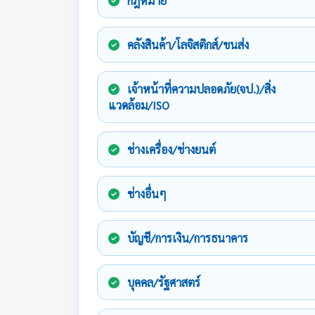
กฎหมาย
คลังสินค้า/โลจิสติกส์/ขนส่ง
เจ้าหน้าที่ความปลอดภัย(จป.)/สิ่ง
แวดล้อม/ISO
ช่างเครื่อง/ช่างยนต์
ช่างอื่นๆ
บัญชี/การเงิน/การธนาคาร
บุคคล/รัฐศาสตร์