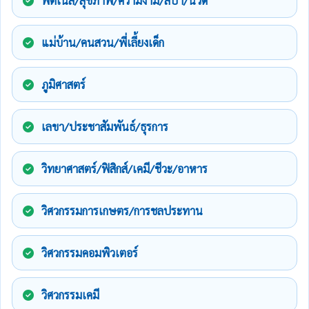
ฟิตเนส/สุขภาพ/ความงาม/สปา/นวด
แม่บ้าน/คนสวน/พี่เลี้ยงเด็ก
ภูมิศาสตร์
เลขา/ประชาสัมพันธ์/ธุรการ
วิทยาศาสตร์/ฟิสิกส์/เคมี/ชีวะ/อาหาร
วิศวกรรมการเกษตร/การชลประทาน
วิศวกรรมคอมพิวเตอร์
วิศวกรรมเคมี