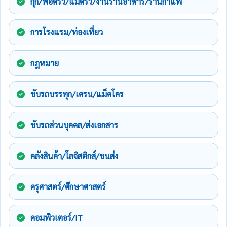
กุ๊ก/พ่อครัว/แม่ครัว/งานร้านอาหาร/ร้านกาแฟ
การโรงแรม/ท่องเที่ยว
กฎหมาย
ขับรถบรรทุก/เครน/แม็คโคร
ขับรถส่วนบุคคล/ส่งเอกสาร
คลังสินค้า/โลจิสติกส์/ขนส่ง
ครุศาสตร์/ศึกษาศาสตร์
คอมพิวเตอร์/IT