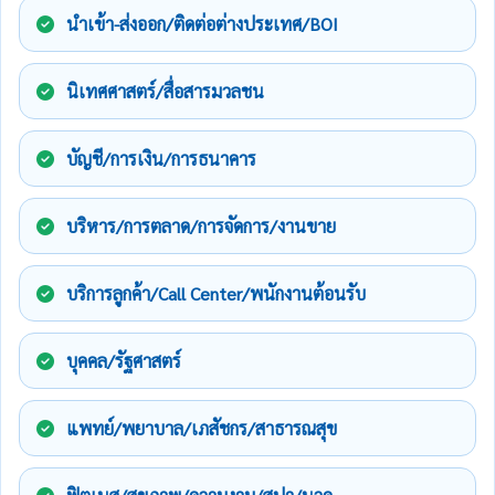
นำเข้า-ส่งออก/ติดต่อต่างประเทศ/BOI
นิเทศศาสตร์/สื่อสารมวลชน
บัญชี/การเงิน/การธนาคาร
บริหาร/การตลาด/การจัดการ/งานขาย
บริการลูกค้า/Call Center/พนักงานต้อนรับ
บุคคล/รัฐศาสตร์
แพทย์/พยาบาล/เภสัชกร/สาธารณสุข