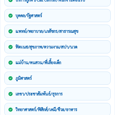
บุคคล/รัฐศาสตร์
แพทย์/พยาบาล/เภสัชกร/สาธารณสุข
ฟิตเนส/สุขภาพ/ความงาม/สปา/นวด
แม่บ้าน/คนสวน/พี่เลี้ยงเด็ก
ภูมิศาสตร์
เลขา/ประชาสัมพันธ์/ธุรการ
วิทยาศาสตร์/ฟิสิกส์/เคมี/ชีวะ/อาหาร