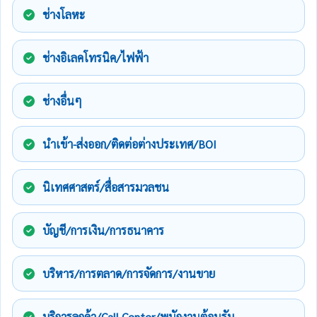
ช่างโลหะ
ช่างอิเลคโทรนิค/ไฟฟ้า
ช่างอื่นๆ
นำเข้า-ส่งออก/ติดต่อต่างประเทศ/BOI
นิเทศศาสตร์/สื่อสารมวลชน
บัญชี/การเงิน/การธนาคาร
บริหาร/การตลาด/การจัดการ/งานขาย
บริการลูกค้า/Call Center/พนักงานต้อนรับ