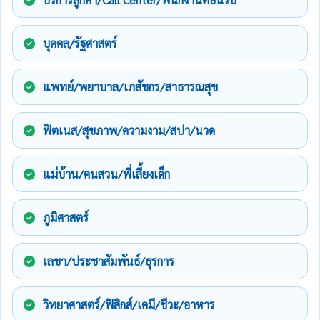
บุคคล/รัฐศาสตร์
แพทย์/พยาบาล/เภสัชกร/สาธารณสุข
ฟิตเนส/สุขภาพ/ความงาม/สปา/นวด
แม่บ้าน/คนสวน/พี่เลี้ยงเด็ก
ภูมิศาสตร์
เลขา/ประชาสัมพันธ์/ธุรการ
วิทยาศาสตร์/ฟิสิกส์/เคมี/ชีวะ/อาหาร