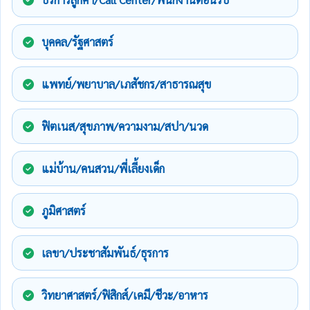
บุคคล/รัฐศาสตร์
แพทย์/พยาบาล/เภสัชกร/สาธารณสุข
ฟิตเนส/สุขภาพ/ความงาม/สปา/นวด
แม่บ้าน/คนสวน/พี่เลี้ยงเด็ก
ภูมิศาสตร์
เลขา/ประชาสัมพันธ์/ธุรการ
วิทยาศาสตร์/ฟิสิกส์/เคมี/ชีวะ/อาหาร