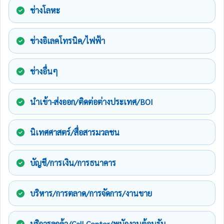
ช่างโลหะ
ช่างอิเลคโทรนิค/ไฟฟ้า
ช่างอื่นๆ
นำเข้า-ส่งออก/ติดต่อต่างประเทศ/BOI
นิเทศศาสตร์/สื่อสารมวลชน
บัญชี/การเงิน/การธนาคาร
บริหาร/การตลาด/การจัดการ/งานขาย
บริการลูกค้า/Call Center/พนักงานต้อนรับ