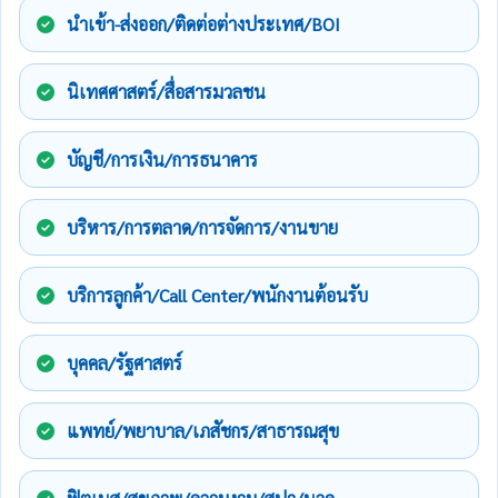
นำเข้า-ส่งออก/ติดต่อต่างประเทศ/BOI
นิเทศศาสตร์/สื่อสารมวลชน
บัญชี/การเงิน/การธนาคาร
บริหาร/การตลาด/การจัดการ/งานขาย
บริการลูกค้า/Call Center/พนักงานต้อนรับ
บุคคล/รัฐศาสตร์
แพทย์/พยาบาล/เภสัชกร/สาธารณสุข