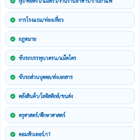
กุ๊ก/พ่อครัว/แม่ครัว/งานร้านอาหาร/ร้านกาแฟ
การโรงแรม/ท่องเที่ยว
กฎหมาย
ขับรถบรรทุก/เครน/แม็คโคร
ขับรถส่วนบุคคล/ส่งเอกสาร
คลังสินค้า/โลจิสติกส์/ขนส่ง
ครุศาสตร์/ศึกษาศาสตร์
คอมพิวเตอร์/IT