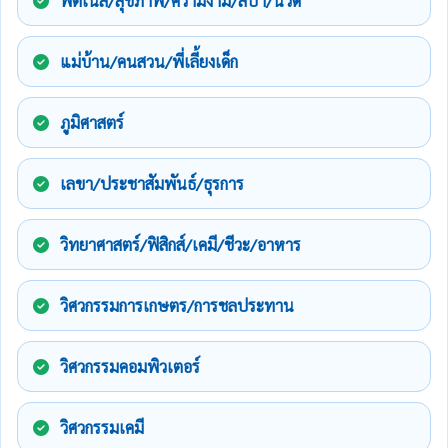
ฟิตเนส/สุขภาพ/ความงาม/สปา/นวด
แม่บ้าน/คนสวน/พี่เลี้ยงเด็ก
ภูมิศาสตร์
เลขา/ประชาสัมพันธ์/ธุรการ
วิทยาศาสตร์/ฟิสิกส์/เคมี/ชีวะ/อาหาร
วิศวกรรมการเกษตร/การชลประทาน
วิศวกรรมคอมพิวเตอร์
วิศวกรรมเคมี