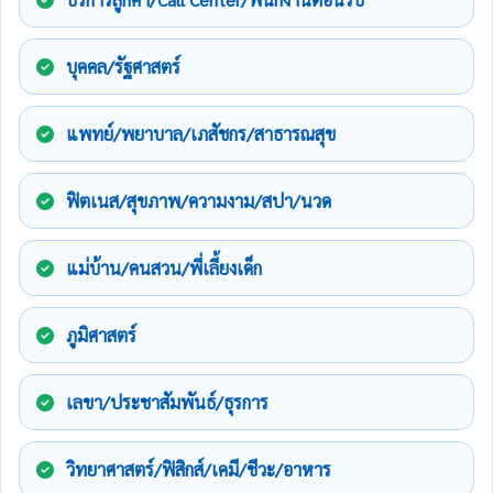
บุคคล/รัฐศาสตร์
แพทย์/พยาบาล/เภสัชกร/สาธารณสุข
ฟิตเนส/สุขภาพ/ความงาม/สปา/นวด
แม่บ้าน/คนสวน/พี่เลี้ยงเด็ก
ภูมิศาสตร์
เลขา/ประชาสัมพันธ์/ธุรการ
วิทยาศาสตร์/ฟิสิกส์/เคมี/ชีวะ/อาหาร