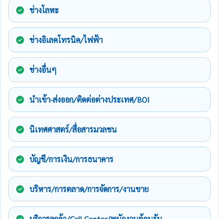
ช่างโลหะ
ช่างอิเลคโทรนิค/ไฟฟ้า
ช่างอื่นๆ
นำเข้า-ส่งออก/ติดต่อต่างประเทศ/BOI
นิเทศศาสตร์/สื่อสารมวลชน
บัญชี/การเงิน/การธนาคาร
บริหาร/การตลาด/การจัดการ/งานขาย
บริการลูกค้า/Call Center/พนักงานต้อนรับ