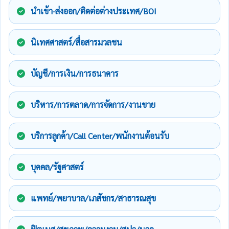
นำเข้า-ส่งออก/ติดต่อต่างประเทศ/BOI
นิเทศศาสตร์/สื่อสารมวลชน
บัญชี/การเงิน/การธนาคาร
บริหาร/การตลาด/การจัดการ/งานขาย
บริการลูกค้า/Call Center/พนักงานต้อนรับ
บุคคล/รัฐศาสตร์
แพทย์/พยาบาล/เภสัชกร/สาธารณสุข