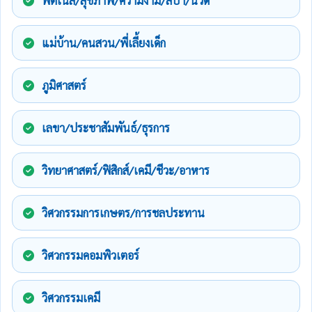
ฟิตเนส/สุขภาพ/ความงาม/สปา/นวด
แม่บ้าน/คนสวน/พี่เลี้ยงเด็ก
ภูมิศาสตร์
เลขา/ประชาสัมพันธ์/ธุรการ
วิทยาศาสตร์/ฟิสิกส์/เคมี/ชีวะ/อาหาร
วิศวกรรมการเกษตร/การชลประทาน
วิศวกรรมคอมพิวเตอร์
วิศวกรรมเคมี