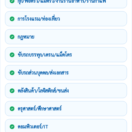
กุ๊ก/พ่อครัว/แม่ครัว/งานร้านอาหาร/ร้านกาแฟ
การโรงแรม/ท่องเที่ยว
กฎหมาย
ขับรถบรรทุก/เครน/แม็คโคร
ขับรถส่วนบุคคล/ส่งเอกสาร
คลังสินค้า/โลจิสติกส์/ขนส่ง
ครุศาสตร์/ศึกษาศาสตร์
คอมพิวเตอร์/IT