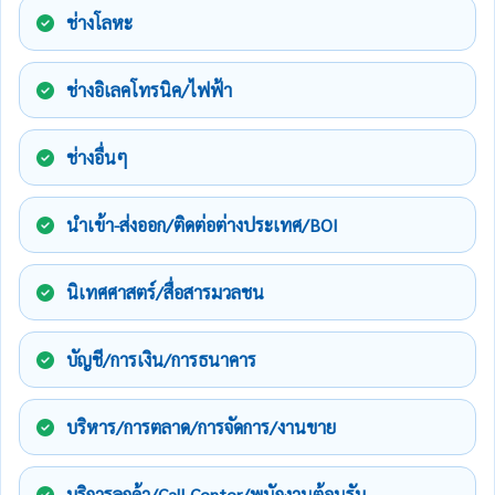
ช่างโลหะ
ช่างอิเลคโทรนิค/ไฟฟ้า
ช่างอื่นๆ
นำเข้า-ส่งออก/ติดต่อต่างประเทศ/BOI
นิเทศศาสตร์/สื่อสารมวลชน
บัญชี/การเงิน/การธนาคาร
บริหาร/การตลาด/การจัดการ/งานขาย
บริการลูกค้า/Call Center/พนักงานต้อนรับ