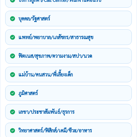
บุคคล/รัฐศาสตร์
แพทย์/พยาบาล/เภสัชกร/สาธารณสุข
ฟิตเนส/สุขภาพ/ความงาม/สปา/นวด
แม่บ้าน/คนสวน/พี่เลี้ยงเด็ก
ภูมิศาสตร์
เลขา/ประชาสัมพันธ์/ธุรการ
วิทยาศาสตร์/ฟิสิกส์/เคมี/ชีวะ/อาหาร