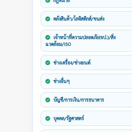
กฎหมาย
คลังสินค้า/โลจิสติกส์/ขนส่ง
เจ้าหน้าที่ความปลอดภัย(จป.)/สิ่ง
แวดล้อม/ISO
ช่างเครื่อง/ช่างยนต์
ช่างอื่นๆ
บัญชี/การเงิน/การธนาคาร
บุคคล/รัฐศาสตร์