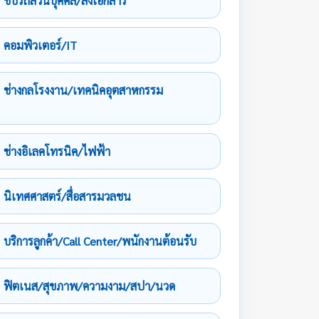
ขับรถส่วนบุคคล/ส่งเอกสาร
คอมพิวเตอร์/IT
ช่างกลโรงงาน/เทคนิคอุตสาหกรรม
ช่างอิเลคโทรนิค/ไฟฟ้า
นิเทศศาสตร์/สื่อสารมวลชน
บริการลูกค้า/Call Center/พนักงานต้อนรับ
ฟิตเนส/สุขภาพ/ความงาม/สปา/นวด