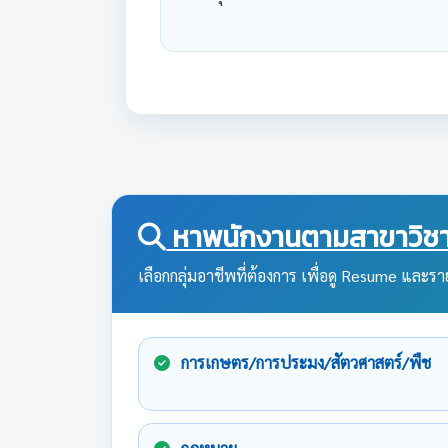
หาพนักงานตามสาขาวิชา
เลือกกลุ่มอาชีพที่ต้องการ เพื่อดู Resume และราย
การเกษตร/การประมง/สัตวศาสตร์/พืช