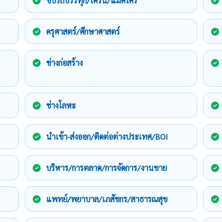
ขับรถบรรทุก/เครน/แม็คโคร
ครุศาสตร์/ศึกษาศาสตร์
ช่างก่อสร้าง
ช่างโลหะ
นำเข้า-ส่งออก/ติดต่อต่างประเทศ/BOI
บริหาร/การตลาด/การจัดการ/งานขาย
แพทย์/พยาบาล/เภสัชกร/สาธารณสุข