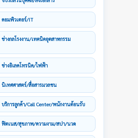
ขับรถส่วนบุคคล/ส่งเอกสาร
คอมพิวเตอร์/IT
ช่างกลโรงงาน/เทคนิคอุตสาหกรรม
ช่างอิเลคโทรนิค/ไฟฟ้า
นิเทศศาสตร์/สื่อสารมวลชน
บริการลูกค้า/Call Center/พนักงานต้อนรับ
ฟิตเนส/สุขภาพ/ความงาม/สปา/นวด