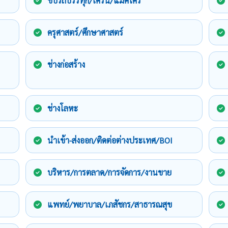
ขับรถบรรทุก/เครน/แม็คโคร
ครุศาสตร์/ศึกษาศาสตร์
ช่างก่อสร้าง
ช่างโลหะ
นำเข้า-ส่งออก/ติดต่อต่างประเทศ/BOI
บริหาร/การตลาด/การจัดการ/งานขาย
แพทย์/พยาบาล/เภสัชกร/สาธารณสุข