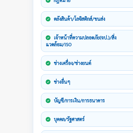
กฎหมาย
คลังสินค้า/โลจิสติกส์/ขนส่ง
เจ้าหน้าที่ความปลอดภัย(จป.)/สิ่ง
แวดล้อม/ISO
ช่างเครื่อง/ช่างยนต์
ช่างอื่นๆ
บัญชี/การเงิน/การธนาคาร
บุคคล/รัฐศาสตร์