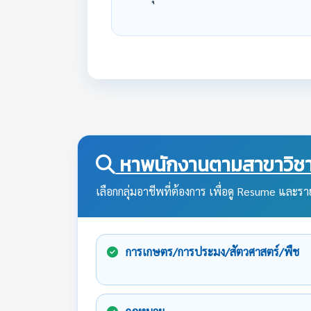
หาพนักงานตามสาขาวิชา
เลือกกลุ่มอาชีพที่ต้องการ เพื่อดู Resume และราย
การเกษตร/การประมง/สัตวศาสตร์/พืช