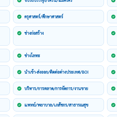
ขับรถบรรทุก/เครน/แม็คโคร
ครุศาสตร์/ศึกษาศาสตร์
ช่างก่อสร้าง
ช่างโลหะ
นำเข้า-ส่งออก/ติดต่อต่างประเทศ/BOI
บริหาร/การตลาด/การจัดการ/งานขาย
แพทย์/พยาบาล/เภสัชกร/สาธารณสุข