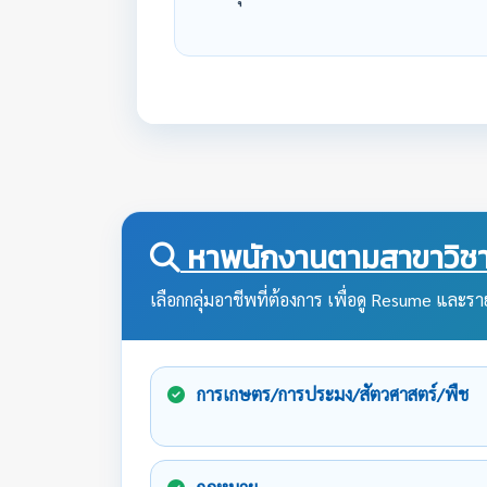
หาพนักงานตามสาขาวิชา
เลือกกลุ่มอาชีพที่ต้องการ เพื่อดู Resume และราย
การเกษตร/การประมง/สัตวศาสตร์/พืช