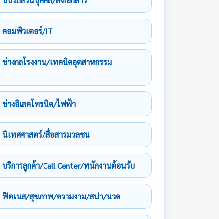
ขับรถส่วนบุคคล/ส่งเอกสาร
คอมพิวเตอร์/IT
ช่างกลโรงงาน/เทคนิคอุตสาหกรรม
ช่างอิเลคโทรนิค/ไฟฟ้า
นิเทศศาสตร์/สื่อสารมวลชน
บริการลูกค้า/Call Center/พนักงานต้อนรับ
ฟิตเนส/สุขภาพ/ความงาม/สปา/นวด