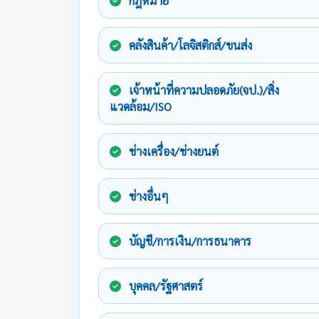
กฎหมาย
คลังสินค้า/โลจิสติกส์/ขนส่ง
เจ้าหน้าที่ความปลอดภัย(จป.)/สิ่ง
แวดล้อม/ISO
ช่างเครื่อง/ช่างยนต์
ช่างอื่นๆ
บัญชี/การเงิน/การธนาคาร
บุคคล/รัฐศาสตร์