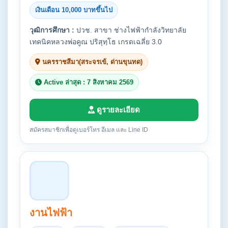
เงินเดือน 10,000 บาทขึ้นไป
วุฒิการศึกษา :
ปวช. สาขา ช่างไฟฟ้ากำลังวิทยาลัย
เทคนิคหลวงพ่อคูณ ปริสุทฺโธ เกรดเฉลี่ย 3.0
นครราชสีมา(สระจรเข้, ด่านขุนทด)
Active ล่าสุด : 7 สิงหาคม 2569
ดูรายละเอียด
สมัครสมาชิกเพื่อดูเบอร์โทร อีเมล และ Line ID
งานไฟฟ้า