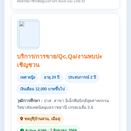
สมัครสมาชิกเพื่อดูเบอร์โทร อีเมล และ Line ID
บริการ/การขาย/Qc,Qa/งานพบปะ
เชิญชวน
เพศ หญิง
อายุ 24 ปี
ประสบการณ์ 2 ปี
เงินเดือน 12,000 บาทขึ้นไป
วุฒิการศึกษา :
ปวส. สาขา อิเล็กทีอนิกส์อุตสาหกรรม
วิทยาลัยเทคนิคอุบลราชธานี เกรดเฉลี่ย 3.6
ชลบุรี(บ้านสวน, เมือง)
Active ล่าสุด : 7 สิงหาคม 2569