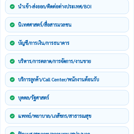
นำเข้า-ส่งออก/ติดต่อต่างประเทศ/BOI
นิเทศศาสตร์/สื่อสารมวลชน
บัญชี/การเงิน/การธนาคาร
บริหาร/การตลาด/การจัดการ/งานขาย
บริการลูกค้า/Call Center/พนักงานต้อนรับ
บุคคล/รัฐศาสตร์
แพทย์/พยาบาล/เภสัชกร/สาธารณสุข