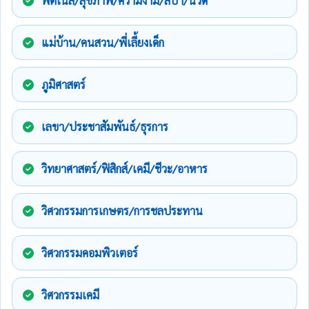
ฟิตเนส/สุขภาพ/ความงาม/สปา/นวด
แม่บ้าน/คนสวน/พี่เลี้ยงเด็ก
ภูมิศาสตร์
เลขา/ประชาสัมพันธ์/ธุรการ
วิทยาศาสตร์/ฟิสิกส์/เคมี/ชีวะ/อาหาร
วิศวกรรมการเกษตร/การชลประทาน
วิศวกรรมคอมพิวเตอร์
วิศวกรรมเคมี