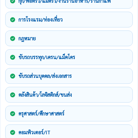
กุ๊ก/พ่อครัว/แม่ครัว/งานร้านอาหาร/ร้านกาแฟ
การโรงแรม/ท่องเที่ยว
กฎหมาย
ขับรถบรรทุก/เครน/แม็คโคร
ขับรถส่วนบุคคล/ส่งเอกสาร
คลังสินค้า/โลจิสติกส์/ขนส่ง
ครุศาสตร์/ศึกษาศาสตร์
คอมพิวเตอร์/IT