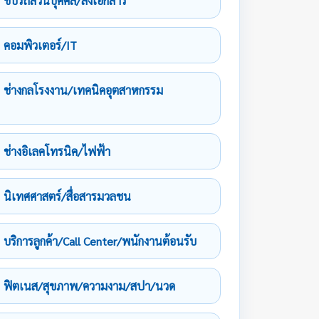
ขับรถส่วนบุคคล/ส่งเอกสาร
คอมพิวเตอร์/IT
ช่างกลโรงงาน/เทคนิคอุตสาหกรรม
ช่างอิเลคโทรนิค/ไฟฟ้า
นิเทศศาสตร์/สื่อสารมวลชน
บริการลูกค้า/Call Center/พนักงานต้อนรับ
ฟิตเนส/สุขภาพ/ความงาม/สปา/นวด