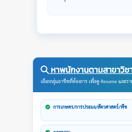
หาพนักงานตามสาขาวิชา
เลือกกลุ่มอาชีพที่ต้องการ เพื่อดู Resume และราย
การเกษตร/การประมง/สัตวศาสตร์/พืช