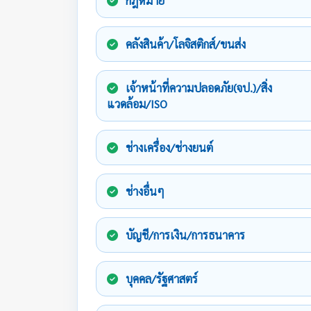
กฎหมาย
คลังสินค้า/โลจิสติกส์/ขนส่ง
เจ้าหน้าที่ความปลอดภัย(จป.)/สิ่ง
แวดล้อม/ISO
ช่างเครื่อง/ช่างยนต์
ช่างอื่นๆ
บัญชี/การเงิน/การธนาคาร
บุคคล/รัฐศาสตร์