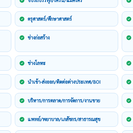
ขับรถบรรทุก/เครน/แม็คโคร
ครุศาสตร์/ศึกษาศาสตร์
ช่างก่อสร้าง
ช่างโลหะ
นำเข้า-ส่งออก/ติดต่อต่างประเทศ/BOI
บริหาร/การตลาด/การจัดการ/งานขาย
แพทย์/พยาบาล/เภสัชกร/สาธารณสุข