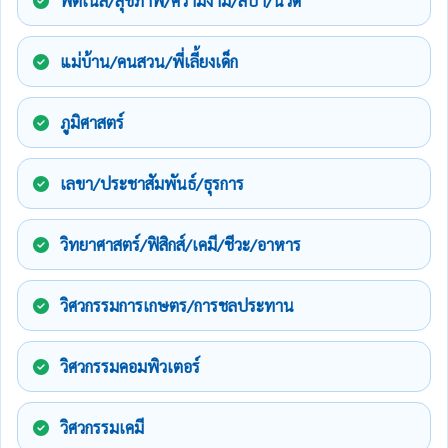
ฟิตเนส/สุขภาพ/ความงาม/สปา/นวด
แม่บ้าน/คนสวน/พี่เลี้ยงเด็ก
ภูมิศาสตร์
เลขา/ประชาสัมพันธ์/ธุรการ
วิทยาศาสตร์/ฟิสิกส์/เคมี/ชีวะ/อาหาร
วิศวกรรมการเกษตร/การชลประทาน
วิศวกรรมคอมพิวเตอร์
วิศวกรรมเคมี