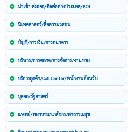
นำเข้า-ส่งออก/ติดต่อต่างประเทศ/BOI
นิเทศศาสตร์/สื่อสารมวลชน
บัญชี/การเงิน/การธนาคาร
บริหาร/การตลาด/การจัดการ/งานขาย
บริการลูกค้า/Call Center/พนักงานต้อนรับ
บุคคล/รัฐศาสตร์
แพทย์/พยาบาล/เภสัชกร/สาธารณสุข