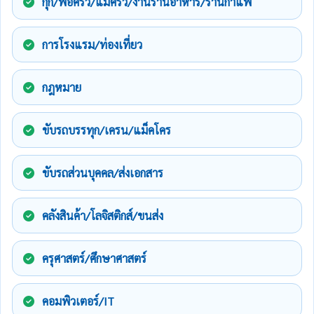
กุ๊ก/พ่อครัว/แม่ครัว/งานร้านอาหาร/ร้านกาแฟ
การโรงแรม/ท่องเที่ยว
กฎหมาย
ขับรถบรรทุก/เครน/แม็คโคร
ขับรถส่วนบุคคล/ส่งเอกสาร
คลังสินค้า/โลจิสติกส์/ขนส่ง
ครุศาสตร์/ศึกษาศาสตร์
คอมพิวเตอร์/IT