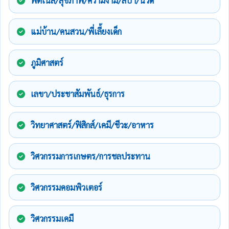
ฟิตเนส/สุขภาพ/ความงาม/สปา/นวด
แม่บ้าน/คนสวน/พี่เลี้ยงเด็ก
ภูมิศาสตร์
เลขา/ประชาสัมพันธ์/ธุรการ
วิทยาศาสตร์/ฟิสิกส์/เคมี/ชีวะ/อาหาร
วิศวกรรมการเกษตร/การชลประทาน
วิศวกรรมคอมพิวเตอร์
วิศวกรรมเคมี