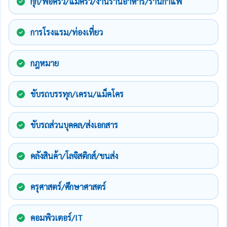
กุ๊ก/พ่อครัว/แม่ครัว/งานร้านอาหาร/ร้านกาแฟ
การโรงแรม/ท่องเที่ยว
กฎหมาย
ขับรถบรรทุก/เครน/แม็คโคร
ขับรถส่วนบุคคล/ส่งเอกสาร
คลังสินค้า/โลจิสติกส์/ขนส่ง
ครุศาสตร์/ศึกษาศาสตร์
คอมพิวเตอร์/IT