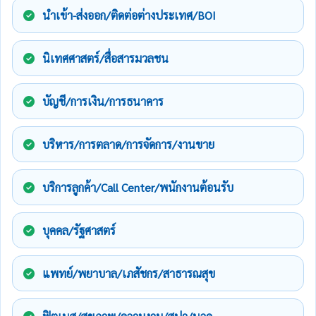
นำเข้า-ส่งออก/ติดต่อต่างประเทศ/BOI
นิเทศศาสตร์/สื่อสารมวลชน
บัญชี/การเงิน/การธนาคาร
บริหาร/การตลาด/การจัดการ/งานขาย
บริการลูกค้า/Call Center/พนักงานต้อนรับ
บุคคล/รัฐศาสตร์
แพทย์/พยาบาล/เภสัชกร/สาธารณสุข