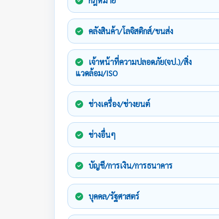
กฎหมาย
คลังสินค้า/โลจิสติกส์/ขนส่ง
เจ้าหน้าที่ความปลอดภัย(จป.)/สิ่ง
แวดล้อม/ISO
ช่างเครื่อง/ช่างยนต์
ช่างอื่นๆ
บัญชี/การเงิน/การธนาคาร
บุคคล/รัฐศาสตร์