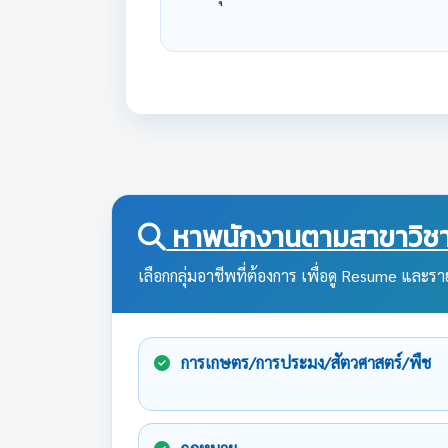
หาพนักงานตามสาขาวิชา
เลือกกลุ่มอาชีพที่ต้องการ เพื่อดู Resume และราย
การเกษตร/การประมง/สัตวศาสตร์/พืช