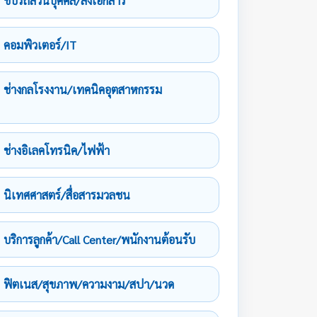
ขับรถส่วนบุคคล/ส่งเอกสาร
คอมพิวเตอร์/IT
ช่างกลโรงงาน/เทคนิคอุตสาหกรรม
ช่างอิเลคโทรนิค/ไฟฟ้า
นิเทศศาสตร์/สื่อสารมวลชน
บริการลูกค้า/Call Center/พนักงานต้อนรับ
ฟิตเนส/สุขภาพ/ความงาม/สปา/นวด