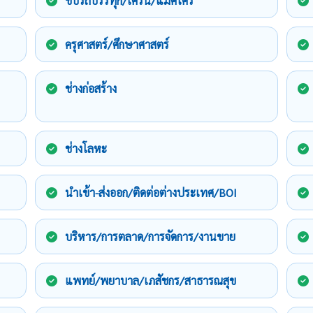
ขับรถบรรทุก/เครน/แม็คโคร
ครุศาสตร์/ศึกษาศาสตร์
ช่างก่อสร้าง
ช่างโลหะ
นำเข้า-ส่งออก/ติดต่อต่างประเทศ/BOI
บริหาร/การตลาด/การจัดการ/งานขาย
แพทย์/พยาบาล/เภสัชกร/สาธารณสุข